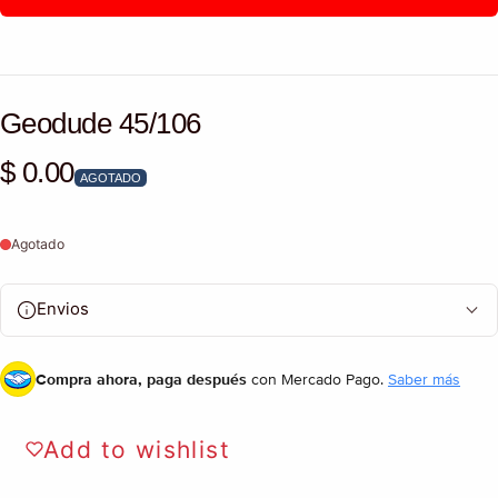
Geodude 45/106
$ 0.00
Precio habitual
AGOTADO
Agotado
Envios
Compra ahora, paga después
con Mercado Pago.
Saber más
Add to wishlist