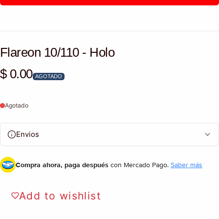
Flareon 10/110 - Holo
$ 0.00
Precio habitual
AGOTADO
Agotado
Envios
Compra ahora, paga después
con Mercado Pago.
Saber más
Add to wishlist