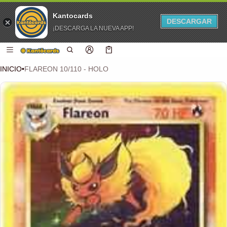
Kantocards
DESCARGAR
¡DESCARGA LA NUEVA APP!
 CONTENIDO
Carro
0 artículos
INICIO
•
FLAREON 10/110 - HOLO
CIÓN DEL PRODUCTO