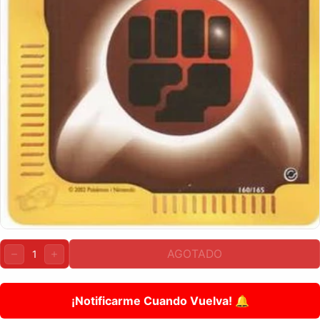
Cantidad:
AGOTADO
DISMINUIR
AUMENTAR
¡Notificarme Cuando Vuelva! 🔔