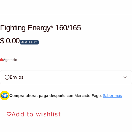
Fighting Energy* 160/165
$ 0.00
Precio habitual
AGOTADO
Agotado
Envios
Compra ahora, paga después
con Mercado Pago.
Saber más
Add to wishlist