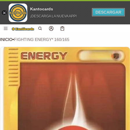
Kantocards
DESCARGAR
¡DESCARGA LA NUEVA APP!
 CONTENIDO
Carro
0 artículos
INICIO
•
FIGHTING ENERGY* 160/165
CIÓN DEL PRODUCTO