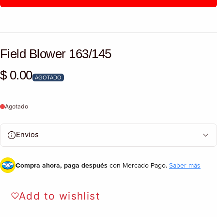
Field Blower 163/145
$ 0.00
Precio habitual
AGOTADO
Agotado
Envios
Compra ahora, paga después
con Mercado Pago.
Saber más
Add to wishlist