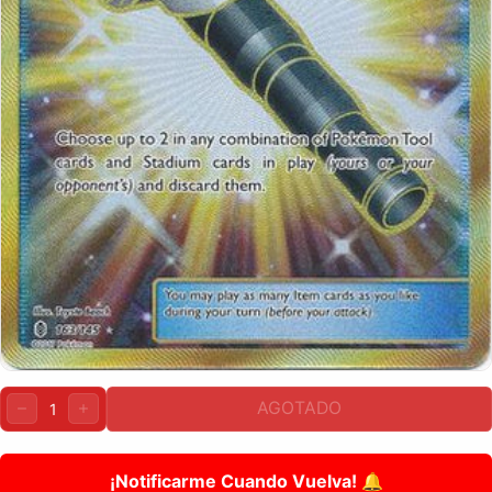
Cantidad:
AGOTADO
DISMINUIR
AUMENTAR
¡Notificarme Cuando Vuelva! 🔔