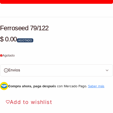
Ferroseed 79/122
$ 0.00
Precio habitual
AGOTADO
Agotado
Envios
Compra ahora, paga después
con Mercado Pago.
Saber más
Add to wishlist