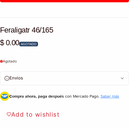
Feraligatr 46/165
$ 0.00
Precio habitual
AGOTADO
Agotado
Envios
Compra ahora, paga después
con Mercado Pago.
Saber más
Add to wishlist