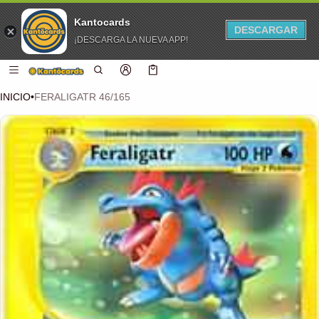
Kantocards
DESCARGAR
¡DESCARGA LA NUEVA APP!
 CONTENIDO
Carro
0 artículos
INICIO
•
FERALIGATR 46/165
CIÓN DEL PRODUCTO