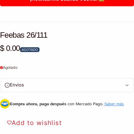
Feebas 26/111
$ 0.00
Precio habitual
AGOTADO
Agotado
Envios
Compra ahora, paga después
con Mercado Pago.
Saber más
Add to wishlist