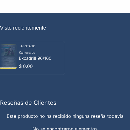
Visto recientemente
AGOTADO
Kantocards
Proveedor:
Excadrill 96/160
Precio habitual
$ 0.00
Reseñas de Clientes
Este producto no ha recibido ninguna reseña todavía
No se encontraron elementos