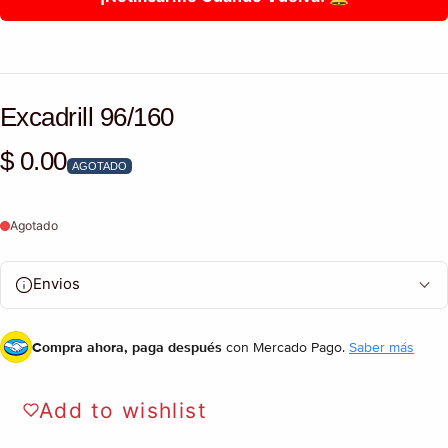
Excadrill 96/160
$ 0.00
Precio habitual
AGOTADO
Agotado
Envios
Compra ahora, paga después
con Mercado Pago.
Saber más
Add to wishlist