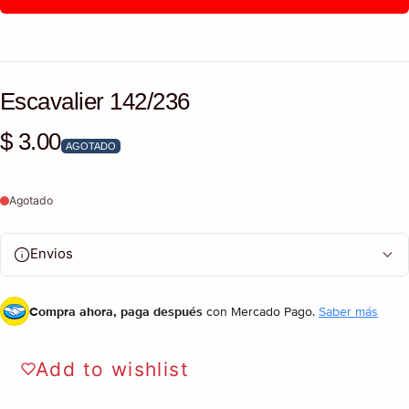
Escavalier 142/236
$ 3.00
Precio habitual
AGOTADO
Agotado
Envios
Compra ahora, paga después
con Mercado Pago.
Saber más
Add to wishlist