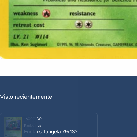
Visto recientemente
AGOTADO
Kantocards
Proveedor:
Ericka's Tangela 79/132