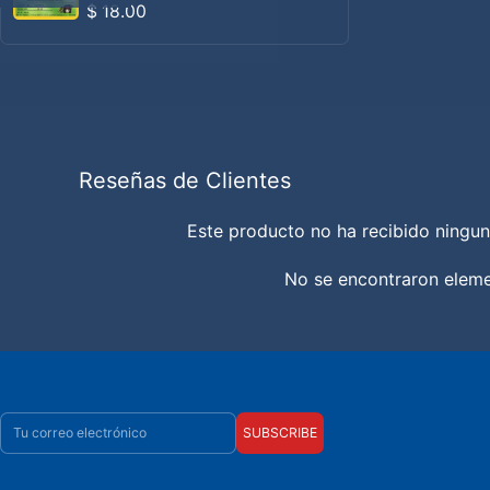
Precio habitual
$ 18.00
Reseñas de Clientes
Este producto no ha recibido ningun
No se encontraron elem
Correo electrónico
SUBSCRIBE