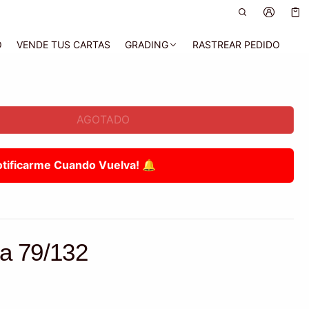
Car
0 a
O
VENDE TUS CARTAS
GRADING
RASTREAR PEDIDO
AGOTADO
otificarme Cuando Vuelva! 🔔
la 79/132