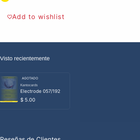
Add to wishlist
Visto recientemente
AGOTADO
Kantocards
Proveedor:
Electrode 057/192
Precio habitual
$ 5.00
Reseñas de Clientes