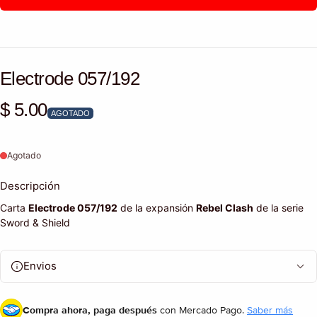
Electrode 057/192
$ 5.00
Precio habitual
AGOTADO
Agotado
Descripción
Carta
Electrode 057/192
de la expansión
Rebel Clash
de la serie
Sword & Shield
Envios
Compra ahora, paga después
con Mercado Pago.
Saber más