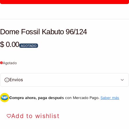
Dome Fossil Kabuto 96/124
$ 0.00
Precio habitual
AGOTADO
Agotado
Envios
Compra ahora, paga después
con Mercado Pago.
Saber más
Add to wishlist