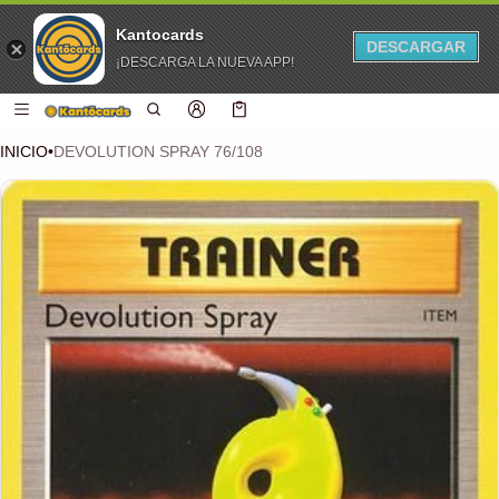
Kantocards
DESCARGAR
¡DESCARGA LA NUEVA APP!
 CONTENIDO
Carro
0 artículos
INICIO
•
DEVOLUTION SPRAY 76/108
CIÓN DEL PRODUCTO