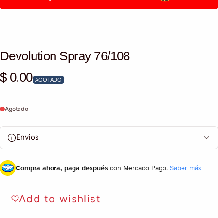
Devolution Spray 76/108
$ 0.00
Precio habitual
AGOTADO
Agotado
Envios
Compra ahora, paga después
con Mercado Pago.
Saber más
Add to wishlist