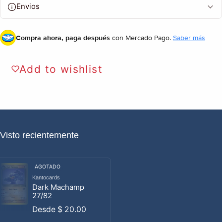
Envios
Compra ahora, paga después
con Mercado Pago.
Saber más
Add to wishlist
Visto recientemente
AGOTADO
Kantocards
Proveedor:
Dark Machamp
27/82
Precio habitual
Desde
$ 20.00