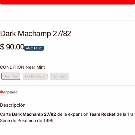
Dark Machamp 27/82
$ 90.00
Precio habitual
AGOTADO
CONDITION:
Near Mint
Near Mint
Lightly Played
Damaged
Agotado
Descripción
Carta
Dark Machamp 27/82
de la expansión
Team Rocket
de la 1ra
Serie de Pokémon de 1999