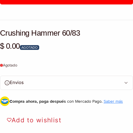
Crushing Hammer 60/83
$ 0.00
Precio habitual
AGOTADO
Agotado
Envios
Compra ahora, paga después
con Mercado Pago.
Saber más
Add to wishlist