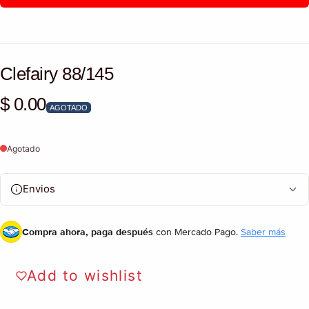
Clefairy 88/145
$ 0.00
Precio habitual
AGOTADO
Agotado
Envios
Compra ahora, paga después
con Mercado Pago.
Saber más
Add to wishlist