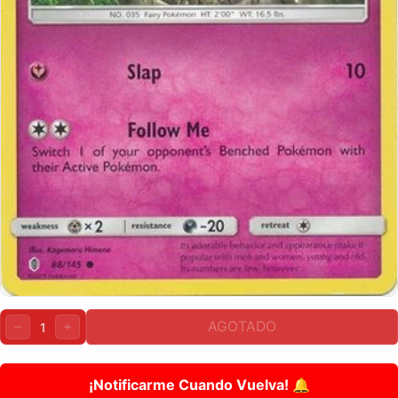
Cantidad:
AGOTADO
DISMINUIR
AUMENTAR
¡Notificarme Cuando Vuelva! 🔔