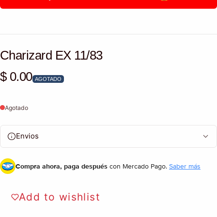
Charizard EX 11/83
$ 0.00
Precio habitual
AGOTADO
Agotado
Envios
Compra ahora, paga después
con Mercado Pago.
Saber más
Add to wishlist