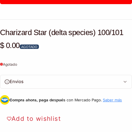
Charizard Star (delta species) 100/101
$ 0.00
Precio habitual
AGOTADO
Agotado
Envios
Compra ahora, paga después
con Mercado Pago.
Saber más
Add to wishlist