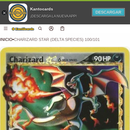
Kantocards
DESCARGAR
¡DESCARGA LA NUEVA APP!
 CONTENIDO
Carro
0 artículos
INICIO
•
CHARIZARD STAR (DELTA SPECIES) 100/101
CIÓN DEL PRODUCTO