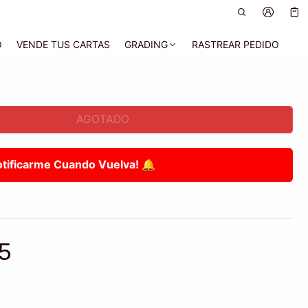
Car
0 a
O
VENDE TUS CARTAS
GRADING
RASTREAR PEDIDO
AGOTADO
otificarme Cuando Vuelva! 🔔
5