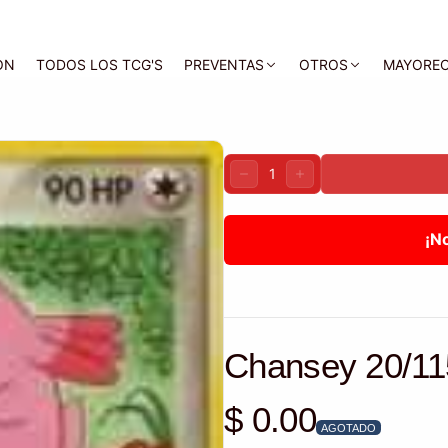
ON
TODOS LOS TCG'S
PREVENTAS
OTROS
MAYORE
Cantidad:
DISMINUIR
AUMENTAR
¡N
Chansey 20/11
$ 0.00
Precio habitual
AGOTADO