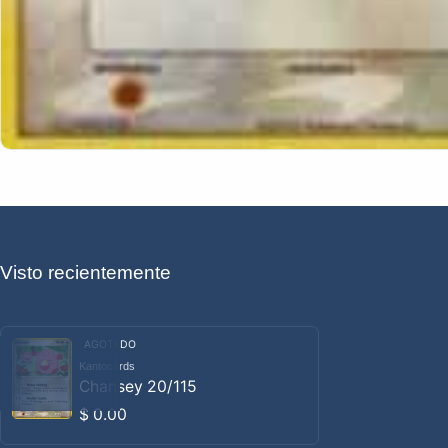
Visto recientemente
AGOTADO
Kantocards
Proveedor:
Chansey 20/115
Precio habitual
$ 0.00