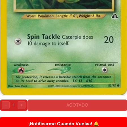
Cantidad:
AGOTADO
DISMINUIR
AUMENTAR
¡Notificarme Cuando Vuelva! 🔔