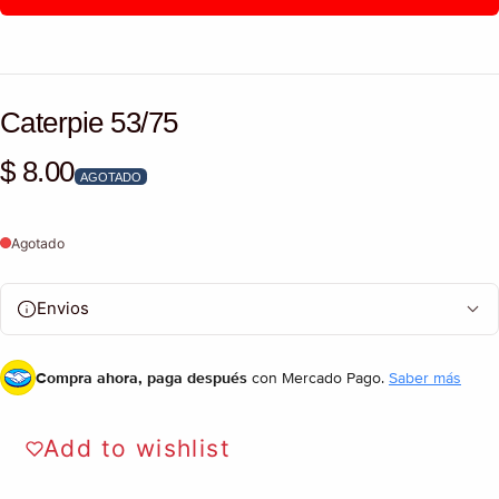
Caterpie 53/75
$ 8.00
Precio habitual
AGOTADO
Agotado
Envios
Compra ahora, paga después
con Mercado Pago.
Saber más
Add to wishlist