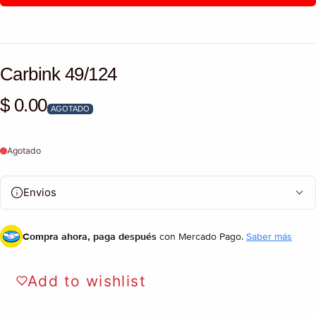
Carbink 49/124
$ 0.00
Precio habitual
AGOTADO
Agotado
Envios
Compra ahora, paga después
con Mercado Pago.
Saber más
Add to wishlist