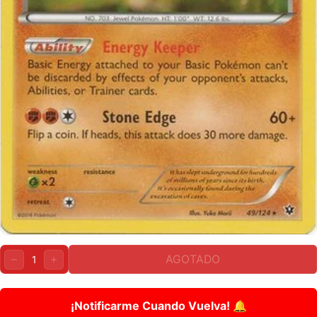
Cantidad:
AGOTADO
DISMINUIR
AUMENTAR
¡Notificarme Cuando Vuelva! 🔔