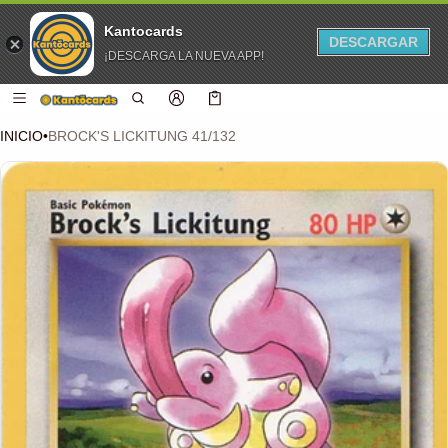
Kantocards
DESCARGAR
¡DESCARGA LA NUEVA APP!
 CONTENIDO
Carro
0 artículos
INICIO
•
BROCK'S LICKITUNG 41/132
CIÓN DEL PRODUCTO