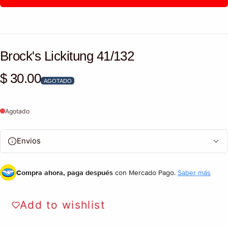
Brock's Lickitung 41/132
$ 30.00
Precio habitual
AGOTADO
Agotado
Envios
Compra ahora, paga después
con Mercado Pago.
Saber más
Add to wishlist