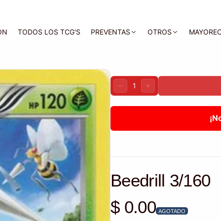
ON
TODOS LOS TCG'S
PREVENTAS
OTROS
MAYORE
Cantidad:
DISMINUIR
AUMENTAR
¡N
Beedrill 3/160
$ 0.00
Precio habitual
AGOTADO