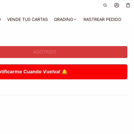
Car
0 a
O
VENDE TUS CARTAS
GRADING
RASTREAR PEDIDO
AGOTADO
otificarme Cuando Vuelva! 🔔