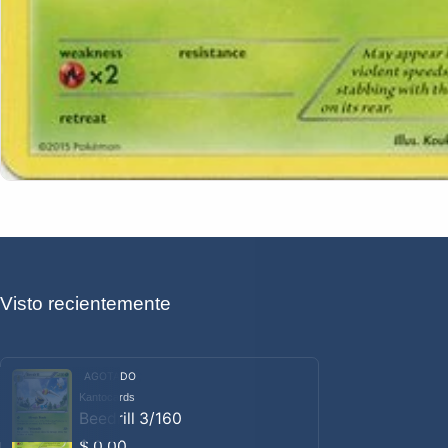
Visto recientemente
AGOTADO
Kantocards
Proveedor:
Beedrill 3/160
Precio habitual
$ 0.00