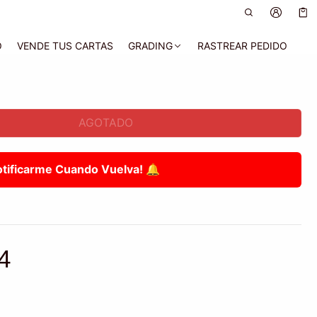
Car
0 a
O
VENDE TUS CARTAS
GRADING
RASTREAR PEDIDO
AGOTADO
otificarme Cuando Vuelva! 🔔
4