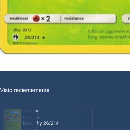
Visto recientemente
AGOTADO
Kantocards
Proveedor:
Beautifly 26/214