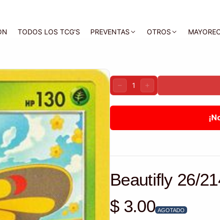
ON
TODOS LOS TCG'S
PREVENTAS
OTROS
MAYORE
Cantidad:
DISMINUIR
AUMENTAR
¡N
Beautifly 26/21
$ 3.00
Precio habitual
AGOTADO