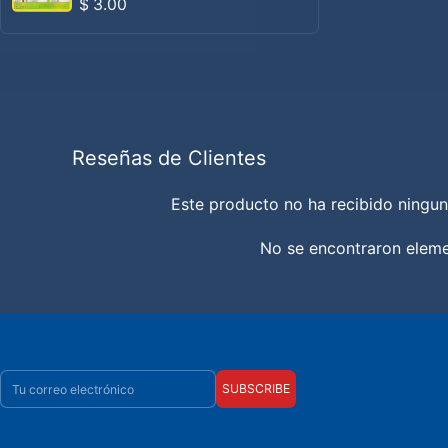
Precio habitual
$ 3.00
Reseñas de Clientes
Este producto no ha recibido ningun
No se encontraron elem
Correo electrónico
SUBSCRIBE