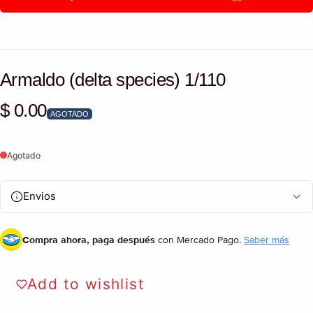
Armaldo (delta species) 1/110
$ 0.00
Precio habitual
AGOTADO
Agotado
Envios
Compra ahora, paga después
con Mercado Pago.
Saber más
Add to wishlist