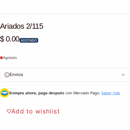
Ariados 2/115
$ 0.00
Precio habitual
AGOTADO
Agotado
Envios
Compra ahora, paga después
con Mercado Pago.
Saber más
Add to wishlist