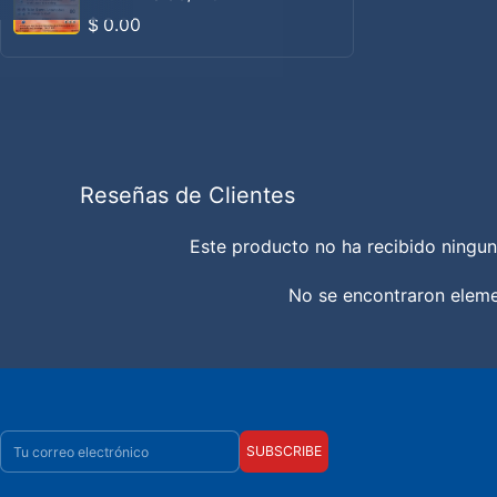
Precio habitual
$ 0.00
Reseñas de Clientes
Este producto no ha recibido ningun
No se encontraron elem
Correo electrónico
SUBSCRIBE