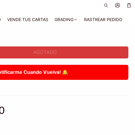
Car
0 a
O
VENDE TUS CARTAS
GRADING
RASTREAR PEDIDO
AGOTADO
otificarme Cuando Vuelva! 🔔
0