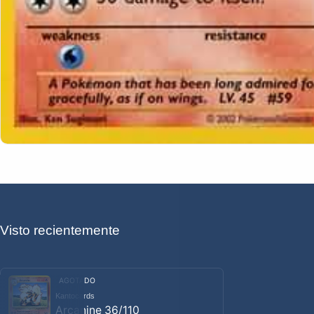
Visto recientemente
AGOTADO
Kantocards
Proveedor:
Arcanine 36/110