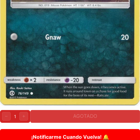
Cantidad:
AGOTADO
DISMINUIR
AUMENTAR
¡Notificarme Cuando Vuelva! 🔔