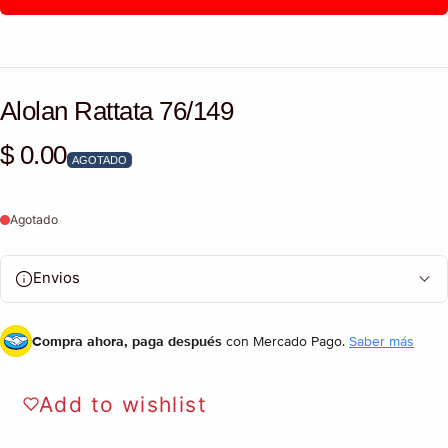
Alolan Rattata 76/149
$ 0.00
Precio habitual
AGOTADO
Agotado
Envios
Compra ahora, paga después
con Mercado Pago.
Saber más
Add to wishlist