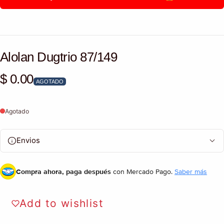
Alolan Dugtrio 87/149
$ 0.00
Precio habitual
AGOTADO
Agotado
Envios
Compra ahora, paga después
con Mercado Pago.
Saber más
Add to wishlist