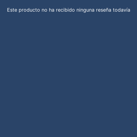
Este producto no ha recibido ninguna reseña todavía
No se encontraron elementos
Correo electrónico
SUBSCRIBE
added to cart
Facturación
Solicita tu factura
POLÍTICA DE PRIVACIDAD