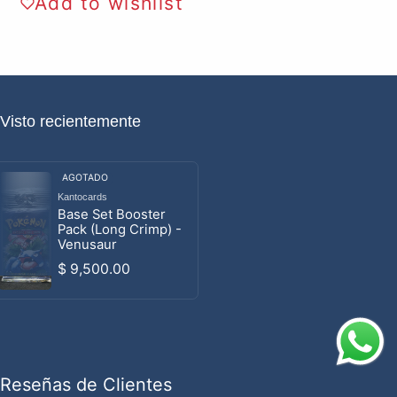
Add to wishlist
Visto recientemente
AGOTADO
Kantocards
Proveedor:
Base Set Booster
Pack (Long Crimp) -
Venusaur
Precio habitual
$ 9,500.00
Reseñas de Clientes