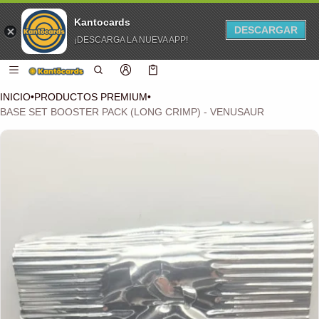
Kantocards
DESCARGAR
¡DESCARGA LA NUEVA APP!
 CONTENIDO
Carro
0 artículos
INICIO
•
PRODUCTOS PREMIUM
•
BASE SET BOOSTER PACK (LONG CRIMP) - VENUSAUR
CIÓN DEL PRODUCTO