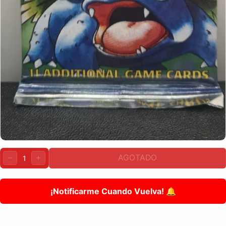
Cantidad:
AGOTADO
DISMINUIR
AUMENTAR
¡Notificarme Cuando Vuelva! 🔔