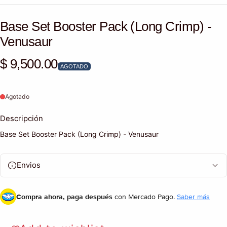
Base Set Booster Pack (Long Crimp) -
Venusaur
$ 9,500.00
Precio habitual
AGOTADO
Agotado
Descripción
Base Set Booster Pack (Long Crimp) - Venusaur
Envios
Compra ahora, paga después
con Mercado Pago.
Saber más