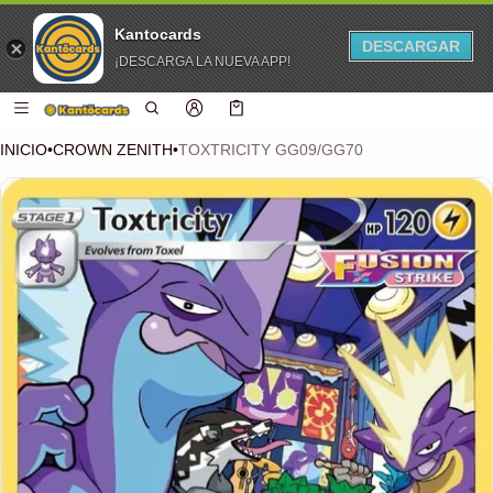
Kantocards
DESCARGAR
¡DESCARGA LA NUEVA APP!
 CONTENIDO
Carro
0 artículos
INICIO
•
CROWN ZENITH
•
TOXTRICITY GG09/GG70
CIÓN DEL PRODUCTO