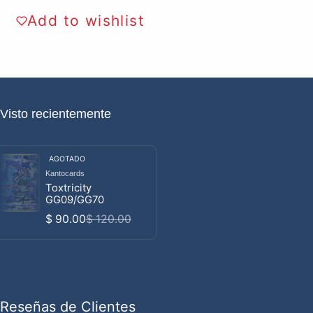
Add to wishlist
Visto recientemente
AGOTADO
Kantocards
Proveedor:
Toxtricity
GG09/GG70
$ 90.00
$ 120.00
Precio de venta
Precio habitual
Reseñas de Clientes