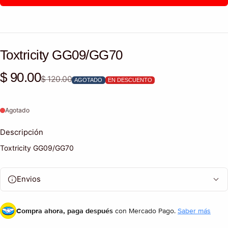
Toxtricity GG09/GG70
Precio de venta
Precio habitual
$ 90.00
$ 120.00
AGOTADO
EN DESCUENTO
Agotado
Descripción
Toxtricity GG09/GG70
Envios
Compra ahora, paga después
con Mercado Pago.
Saber más