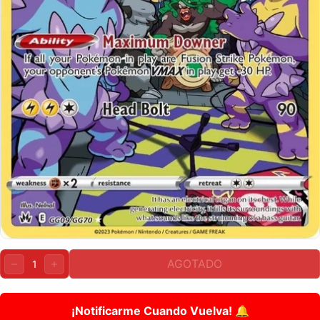
Cantidad:
AGOTADO
DISMINUIR
AUMENTAR
¡Notificarme Cuando Vuelva! 🔔